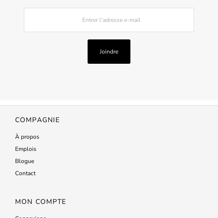
Entrer
l'adresse
e-
mail
Joindre
COMPAGNIE
À propos
Emplois
Blogue
Contact
MON COMPTE