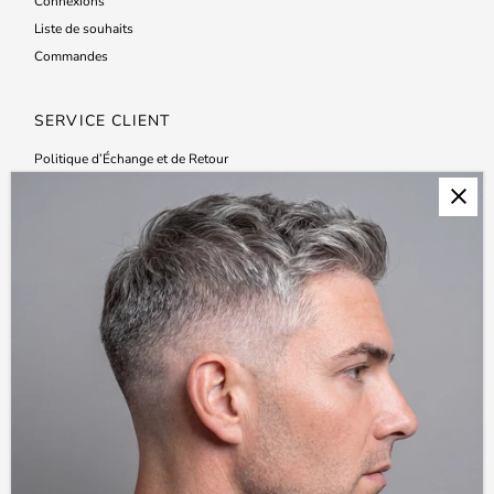
Connexions
Liste de souhaits
Commandes
SERVICE CLIENT
Politique d’Échange et de Retour
Expédition et Livraison
Politique de confidentialité
Conditions d'utilisation
Saint-Bruno
1071, boulevard Saint-Bruno
Saint-Bruno-de-Montarville
Québec, J3V 6P4
voir sur la carte
450-653-0505
Anjou