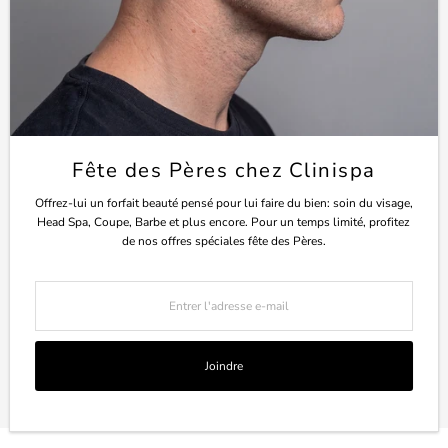
Suite 150
7400, boulevard des Galeries d'Anjou
Anjou, Québec, H1M 3M2
voir sur la carte
514-353-8800
Devise
Canada (CAD $)
Fête des Pères chez Clinispa
Offrez-lui un forfait beauté pensé pour lui faire du bien: soin du visage,
Head Spa, Coupe, Barbe et plus encore. Pour un temps limité, profitez
de nos offres spéciales fête des Pères.
Entrer
l'adresse
e-
mail
Joindre
Copyright © 2026
Clinispa
.
Commerce Électronique Propulsé Par
Shopify